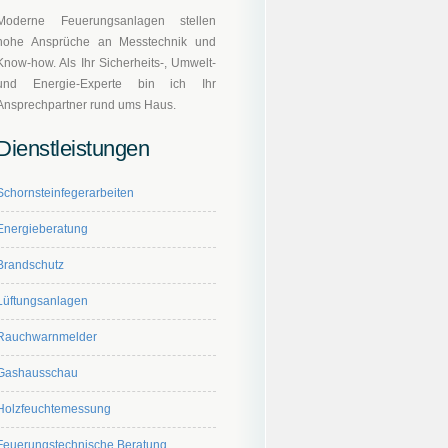
Moderne Feuerungsanlagen stellen
hohe Ansprüche an Messtechnik und
Know-how. Als Ihr Sicherheits-, Umwelt-
und Energie-Experte bin ich Ihr
Ansprechpartner rund ums Haus.
Dienstleistungen
Schornsteinfegerarbeiten
Energieberatung
Brandschutz
Lüftungsanlagen
Rauchwarnmelder
Gashausschau
Holzfeuchtemessung
Feuerungstechnische Beratung