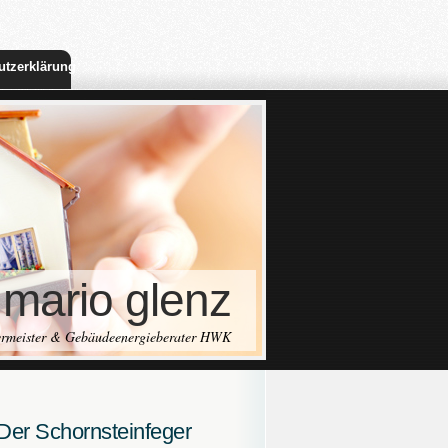
utzerklärung
mario glenz
germeister & Gebäudeenergieberater HWK
Der Schornsteinfeger